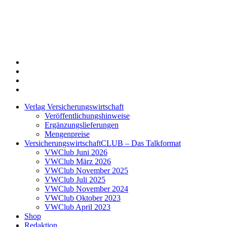
Twitter
Xing
LinkedIn
Login
Verlag Versicherungswirtschaft
Veröffentlichungshinweise
Ergänzungslieferungen
Mengenpreise
VersicherungswirtschaftCLUB – Das Talkformat
VWClub Juni 2026
VWClub März 2026
VWClub November 2025
VWClub Juli 2025
VWClub November 2024
VWClub Oktober 2023
VWClub April 2023
Shop
Redaktion