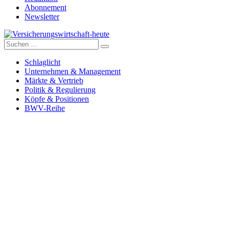
Abonnement
Newsletter
Suche
Versicherungswirtschaft-heute
nach:
Schlaglicht
Unternehmen & Management
Märkte & Vertrieb
Politik & Regulierung
Köpfe & Positionen
BWV-Reihe