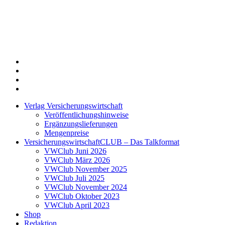
Twitter
Xing
LinkedIn
Login
Verlag Versicherungswirtschaft
Veröffentlichungshinweise
Ergänzungslieferungen
Mengenpreise
VersicherungswirtschaftCLUB – Das Talkformat
VWClub Juni 2026
VWClub März 2026
VWClub November 2025
VWClub Juli 2025
VWClub November 2024
VWClub Oktober 2023
VWClub April 2023
Shop
Redaktion