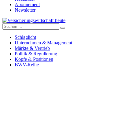
Abonnement
Newsletter
Suche
Versicherungswirtschaft-heute
nach:
Schlaglicht
Unternehmen & Management
Märkte & Vertrieb
Politik & Regulierung
Köpfe & Positionen
BWV-Reihe