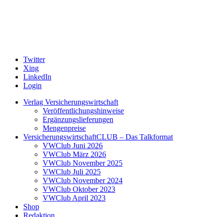
Twitter
Xing
LinkedIn
Login
Verlag Versicherungswirtschaft
Veröffentlichungshinweise
Ergänzungslieferungen
Mengenpreise
VersicherungswirtschaftCLUB – Das Talkformat
VWClub Juni 2026
VWClub März 2026
VWClub November 2025
VWClub Juli 2025
VWClub November 2024
VWClub Oktober 2023
VWClub April 2023
Shop
Redaktion