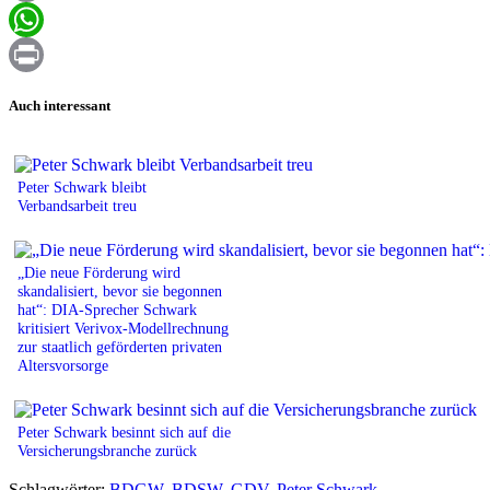
Email
WhatsApp
Print
Auch interessant
Peter Schwark bleibt
Verbandsarbeit treu
„Die neue Förderung wird
skandalisiert, bevor sie begonnen
hat“: DIA-Sprecher Schwark
kritisiert Verivox-Modellrechnung
zur staatlich geförderten privaten
Altersvorsorge
Peter Schwark besinnt sich auf die
Versicherungsbranche zurück
Schlagwörter:
BDGW
,
BDSW
,
GDV
,
Peter Schwark