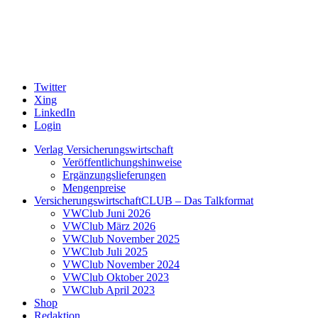
Twitter
Xing
LinkedIn
Login
Verlag Versicherungswirtschaft
Veröffentlichungshinweise
Ergänzungslieferungen
Mengenpreise
VersicherungswirtschaftCLUB – Das Talkformat
VWClub Juni 2026
VWClub März 2026
VWClub November 2025
VWClub Juli 2025
VWClub November 2024
VWClub Oktober 2023
VWClub April 2023
Shop
Redaktion