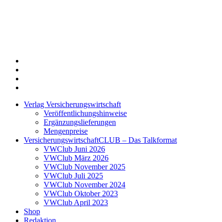
Twitter
Xing
LinkedIn
Login
Verlag Versicherungswirtschaft
Veröffentlichungshinweise
Ergänzungslieferungen
Mengenpreise
VersicherungswirtschaftCLUB – Das Talkformat
VWClub Juni 2026
VWClub März 2026
VWClub November 2025
VWClub Juli 2025
VWClub November 2024
VWClub Oktober 2023
VWClub April 2023
Shop
Redaktion