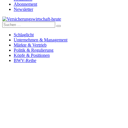
Abonnement
Newsletter
Suche
Versicherungswirtschaft-heute
nach:
Schlaglicht
Unternehmen & Management
Märkte & Vertrieb
Politik & Regulierung
Köpfe & Positionen
BWV-Reihe