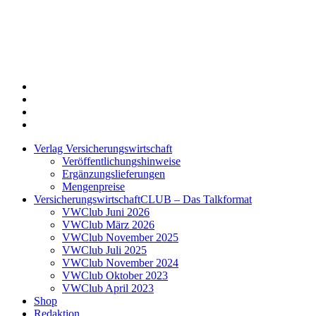
Twitter
Xing
LinkedIn
Login
Verlag Versicherungswirtschaft
Veröffentlichungshinweise
Ergänzungslieferungen
Mengenpreise
VersicherungswirtschaftCLUB – Das Talkformat
VWClub Juni 2026
VWClub März 2026
VWClub November 2025
VWClub Juli 2025
VWClub November 2024
VWClub Oktober 2023
VWClub April 2023
Shop
Redaktion