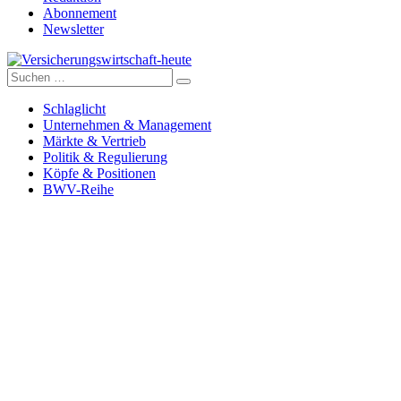
Abonnement
Newsletter
Suche
Versicherungswirtschaft-heute
nach:
Schlaglicht
Unternehmen & Management
Märkte & Vertrieb
Politik & Regulierung
Köpfe & Positionen
BWV-Reihe