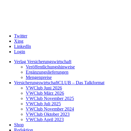
Twitter
Xing
LinkedIn
Login
Verlag Versicherungswirtschaft
Veröffentlichungshinweise
Ergänzungslieferungen
Mengenpreise
VersicherungswirtschaftCLUB – Das Talkformat
VWClub Juni 2026
VWClub März 2026
VWClub November 2025
VWClub Juli 2025
VWClub November 2024
VWClub Oktober 2023
VWClub April 2023
Shop
Redaktion