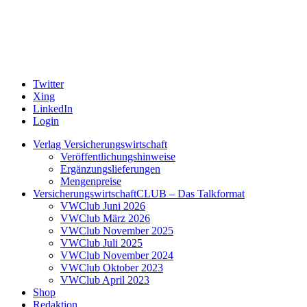
Twitter
Xing
LinkedIn
Login
Verlag Versicherungswirtschaft
Veröffentlichungshinweise
Ergänzungslieferungen
Mengenpreise
VersicherungswirtschaftCLUB – Das Talkformat
VWClub Juni 2026
VWClub März 2026
VWClub November 2025
VWClub Juli 2025
VWClub November 2024
VWClub Oktober 2023
VWClub April 2023
Shop
Redaktion