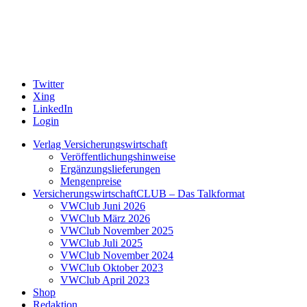
Twitter
Xing
LinkedIn
Login
Verlag Versicherungswirtschaft
Veröffentlichungshinweise
Ergänzungslieferungen
Mengenpreise
VersicherungswirtschaftCLUB – Das Talkformat
VWClub Juni 2026
VWClub März 2026
VWClub November 2025
VWClub Juli 2025
VWClub November 2024
VWClub Oktober 2023
VWClub April 2023
Shop
Redaktion