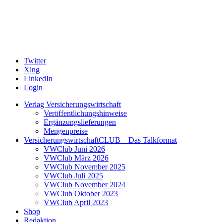
Twitter
Xing
LinkedIn
Login
Verlag Versicherungswirtschaft
Veröffentlichungshinweise
Ergänzungslieferungen
Mengenpreise
VersicherungswirtschaftCLUB – Das Talkformat
VWClub Juni 2026
VWClub März 2026
VWClub November 2025
VWClub Juli 2025
VWClub November 2024
VWClub Oktober 2023
VWClub April 2023
Shop
Redaktion