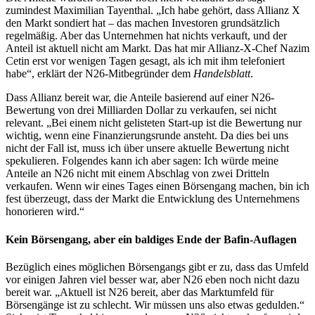
zumindest Maximilian Tayenthal. „Ich habe gehört, dass Allianz X
den Markt sondiert hat – das machen Investoren grundsätzlich
regelmäßig. Aber das Unternehmen hat nichts verkauft, und der
Anteil ist aktuell nicht am Markt. Das hat mir Allianz-X-Chef Nazim
Cetin erst vor wenigen Tagen gesagt, als ich mit ihm telefoniert
habe“, erklärt der N26-Mitbegründer dem
Handelsblatt
.
Dass Allianz bereit war, die Anteile basierend auf einer N26-
Bewertung von drei Milliarden Dollar zu verkaufen, sei nicht
relevant. „Bei einem nicht gelisteten Start-up ist die Bewertung nur
wichtig, wenn eine Finanzierungsrunde ansteht. Da dies bei uns
nicht der Fall ist, muss ich über unsere aktuelle Bewertung nicht
spekulieren. Folgendes kann ich aber sagen: Ich würde meine
Anteile an N26 nicht mit einem Abschlag von zwei Dritteln
verkaufen. Wenn wir eines Tages einen Börsengang machen, bin ich
fest überzeugt, dass der Markt die Entwicklung des Unternehmens
honorieren wird.“
Kein Börsengang, aber ein baldiges Ende der Bafin-Auflagen
Bezüglich eines möglichen Börsengangs gibt er zu, dass das Umfeld
vor einigen Jahren viel besser war, aber N26 eben noch nicht dazu
bereit war. „Aktuell ist N26 bereit, aber das Marktumfeld für
Börsengänge ist zu schlecht. Wir müssen uns also etwas gedulden.“