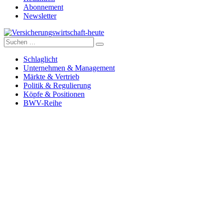
Abonnement
Newsletter
Suche
Versicherungswirtschaft-heute
nach:
Schlaglicht
Unternehmen & Management
Märkte & Vertrieb
Politik & Regulierung
Köpfe & Positionen
BWV-Reihe