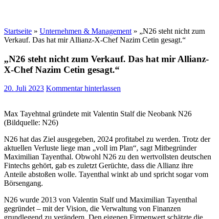
Startseite
»
Unternehmen & Management
»
„N26 steht nicht zum
Verkauf. Das hat mir Allianz-X-Chef Nazim Cetin gesagt.“
„N26 steht nicht zum Verkauf. Das hat mir Allianz-
X-Chef Nazim Cetin gesagt.“
20. Juli 2023
Kommentar hinterlassen
Max Tayehtnal gründete mit Valentin Stalf die Neobank N26
(Bildquelle: N26)
N26 hat das Ziel ausgegeben, 2024 profitabel zu werden. Trotz der
aktuellen Verluste liege man „voll im Plan“, sagt Mitbegründer
Maximilian Tayenthal. Obwohl N26 zu den wertvollsten deutschen
Fintechs gehört, gab es zuletzt Gerüchte, dass die Allianz ihre
Anteile abstoßen wolle. Tayenthal winkt ab und spricht sogar vom
Börsengang.
N26 wurde 2013 von Valentin Stalf und Maximilian Tayenthal
gegründet – mit der Vision, die Verwaltung von Finanzen
grundlegend zu verändern. Den eigenen Firmenwert schätzte die