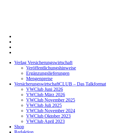
Twitter
Xing
LinkedIn
Login
Verlag Versicherungswirtschaft
Veröffentlichungshinweise
Ergänzungslieferungen
Mengenpreise
VersicherungswirtschaftCLUB – Das Talkformat
VWClub Juni 2026
VWClub März 2026
VWClub November 2025
VWClub Juli 2025
VWClub November 2024
VWClub Oktober 2023
VWClub April 2023
Shop
Redaktion