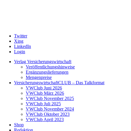
Twitter
Xing
LinkedIn
Login
Verlag Versicherungswirtschaft
Veröffentlichungshinweise
Ergänzungslieferungen
Mengenpreise
VersicherungswirtschaftCLUB – Das Talkformat
VWClub Juni 2026
VWClub März 2026
VWClub November 2025
VWClub Juli 2025
VWClub November 2024
VWClub Oktober 2023
VWClub April 2023
Shop
Redaktion