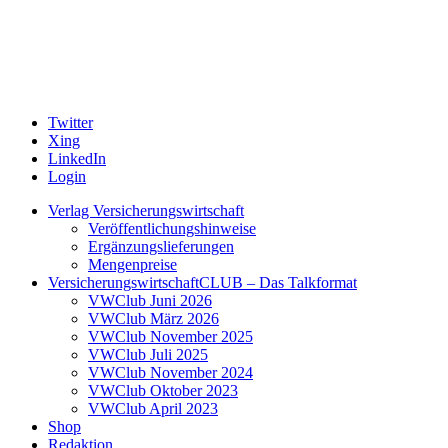
Twitter
Xing
LinkedIn
Login
Verlag Versicherungswirtschaft
Veröffentlichungshinweise
Ergänzungslieferungen
Mengenpreise
VersicherungswirtschaftCLUB – Das Talkformat
VWClub Juni 2026
VWClub März 2026
VWClub November 2025
VWClub Juli 2025
VWClub November 2024
VWClub Oktober 2023
VWClub April 2023
Shop
Redaktion