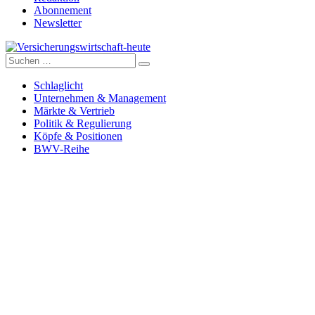
Abonnement
Newsletter
Suche
Versicherungswirtschaft-heute
nach:
Schlaglicht
Unternehmen & Management
Märkte & Vertrieb
Politik & Regulierung
Köpfe & Positionen
BWV-Reihe