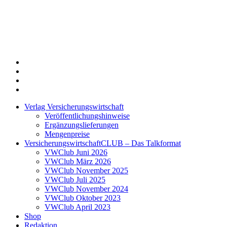
Twitter
Xing
LinkedIn
Login
Verlag Versicherungswirtschaft
Veröffentlichungshinweise
Ergänzungslieferungen
Mengenpreise
VersicherungswirtschaftCLUB – Das Talkformat
VWClub Juni 2026
VWClub März 2026
VWClub November 2025
VWClub Juli 2025
VWClub November 2024
VWClub Oktober 2023
VWClub April 2023
Shop
Redaktion