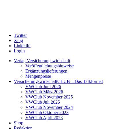
Twitter
Xing
LinkedIn
Login
Verlag Versicherungswirtschaft
Veröffentlichungshinweise
Ergänzungslieferungen
Mengenpreise
VersicherungswirtschaftCLUB – Das Talkformat
VWClub Juni 2026
VWClub März 2026
VWClub November 2025
VWClub Juli 2025
VWClub November 2024
VWClub Oktober 2023
VWClub April 2023
Shop
Redaktion