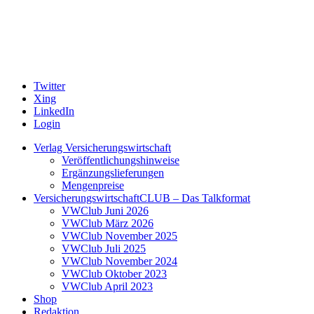
Twitter
Xing
LinkedIn
Login
Verlag Versicherungswirtschaft
Veröffentlichungshinweise
Ergänzungslieferungen
Mengenpreise
VersicherungswirtschaftCLUB – Das Talkformat
VWClub Juni 2026
VWClub März 2026
VWClub November 2025
VWClub Juli 2025
VWClub November 2024
VWClub Oktober 2023
VWClub April 2023
Shop
Redaktion