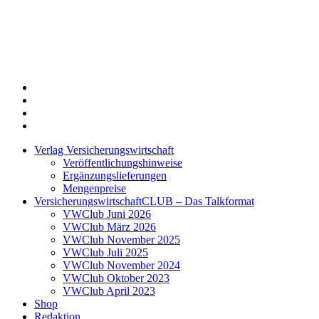
Twitter
Xing
LinkedIn
Login
Verlag Versicherungswirtschaft
Veröffentlichungshinweise
Ergänzungslieferungen
Mengenpreise
VersicherungswirtschaftCLUB – Das Talkformat
VWClub Juni 2026
VWClub März 2026
VWClub November 2025
VWClub Juli 2025
VWClub November 2024
VWClub Oktober 2023
VWClub April 2023
Shop
Redaktion