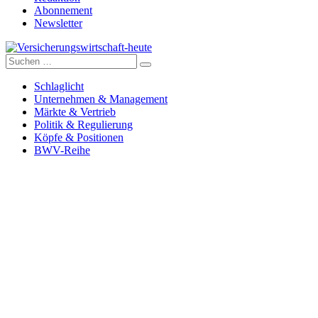
Abonnement
Newsletter
Suche
Versicherungswirtschaft-heute
nach:
Schlaglicht
Unternehmen & Management
Märkte & Vertrieb
Politik & Regulierung
Köpfe & Positionen
BWV-Reihe