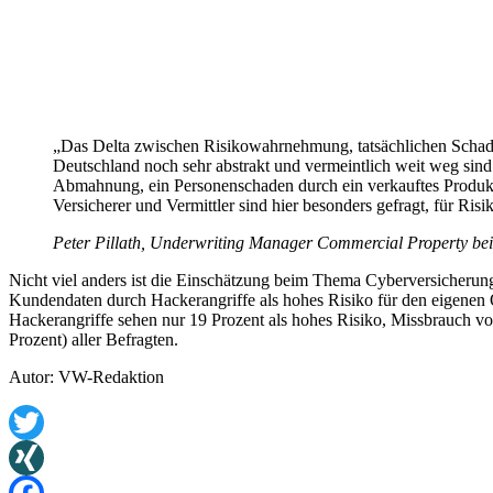
„Das Delta zwischen Risikowahrnehmung, tatsächlichen Schaden
Deutschland noch sehr abstrakt und vermeintlich weit weg sin
Abmahnung, ein Personenschaden durch ein verkauftes Produkt 
Versicherer und Vermittler sind hier besonders gefragt, für R
Peter Pillath, Underwriting Manager Commercial Property be
Nicht viel anders ist die Einschätzung beim Thema Cyberversicherun
Kundendaten durch Hackerangriffe als hohes Risiko für den eigenen 
Hackerangriffe sehen nur 19 Prozent als hohes Risiko, Missbrauch v
Prozent) aller Befragten.
Autor: VW-Redaktion
Twitter
XING