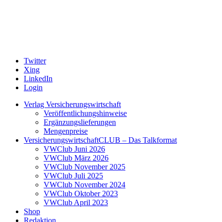
Twitter
Xing
LinkedIn
Login
Verlag Versicherungswirtschaft
Veröffentlichungshinweise
Ergänzungslieferungen
Mengenpreise
VersicherungswirtschaftCLUB – Das Talkformat
VWClub Juni 2026
VWClub März 2026
VWClub November 2025
VWClub Juli 2025
VWClub November 2024
VWClub Oktober 2023
VWClub April 2023
Shop
Redaktion