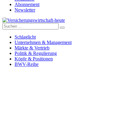
Abonnement
Newsletter
Suche
Versicherungswirtschaft-heute
nach:
Schlaglicht
Unternehmen & Management
Märkte & Vertrieb
Politik & Regulierung
Köpfe & Positionen
BWV-Reihe