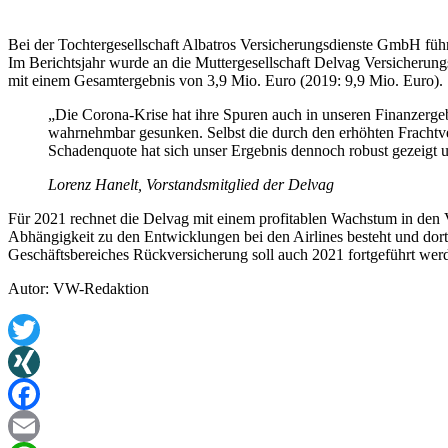
Bei der Tochtergesellschaft Albatros Versicherungsdienste GmbH führ
Im Berichtsjahr wurde an die Muttergesellschaft Delvag Versicherun
mit einem Gesamtergebnis von 3,9 Mio. Euro (2019: 9,9 Mio. Euro).
„Die Corona-Krise hat ihre Spuren auch in unseren Finanzergeb
wahrnehmbar gesunken. Selbst die durch den erhöhten Frachtver
Schadenquote hat sich unser Ergebnis dennoch robust gezeigt u
Lorenz Hanelt, Vorstandsmitglied der Delvag
Für 2021 rechnet die Delvag mit einem profitablen Wachstum in den 
Abhängigkeit zu den Entwicklungen bei den Airlines besteht und dor
Geschäftsbereiches Rückversicherung soll auch 2021 fortgeführt wer
Autor: VW-Redaktion
Twitter
XING
Facebook