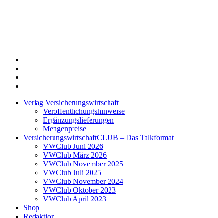
Twitter
Xing
LinkedIn
Login
Verlag Versicherungswirtschaft
Veröffentlichungshinweise
Ergänzungslieferungen
Mengenpreise
VersicherungswirtschaftCLUB – Das Talkformat
VWClub Juni 2026
VWClub März 2026
VWClub November 2025
VWClub Juli 2025
VWClub November 2024
VWClub Oktober 2023
VWClub April 2023
Shop
Redaktion