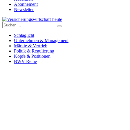
Abonnement
Newsletter
Suche
Versicherungswirtschaft-heute
nach:
Schlaglicht
Unternehmen & Management
Märkte & Vertrieb
Politik & Regulierung
Köpfe & Positionen
BWV-Reihe