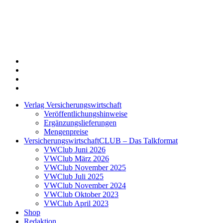
Twitter
Xing
LinkedIn
Login
Verlag Versicherungswirtschaft
Veröffentlichungshinweise
Ergänzungslieferungen
Mengenpreise
VersicherungswirtschaftCLUB – Das Talkformat
VWClub Juni 2026
VWClub März 2026
VWClub November 2025
VWClub Juli 2025
VWClub November 2024
VWClub Oktober 2023
VWClub April 2023
Shop
Redaktion