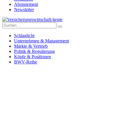
Abonnement
Newsletter
Suche
Versicherungswirtschaft-heute
nach:
Schlaglicht
Unternehmen & Management
Märkte & Vertrieb
Politik & Regulierung
Köpfe & Positionen
BWV-Reihe