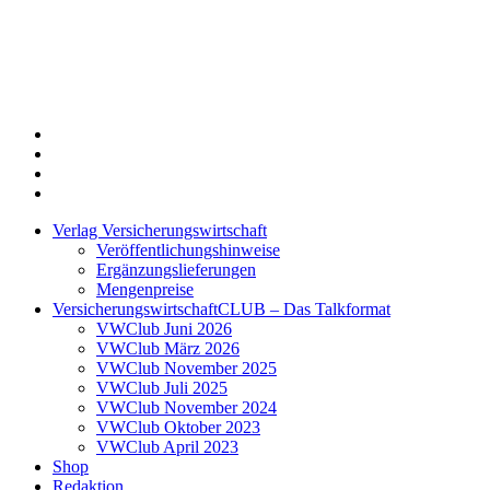
Twitter
Xing
LinkedIn
Login
Verlag Versicherungswirtschaft
Veröffentlichungshinweise
Ergänzungslieferungen
Mengenpreise
VersicherungswirtschaftCLUB – Das Talkformat
VWClub Juni 2026
VWClub März 2026
VWClub November 2025
VWClub Juli 2025
VWClub November 2024
VWClub Oktober 2023
VWClub April 2023
Shop
Redaktion