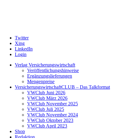
Twitter
Xing
LinkedIn
Login
Verlag Versicherungswirtschaft
Veröffentlichungshinweise
Ergänzungslieferungen
Mengenpreise
VersicherungswirtschaftCLUB – Das Talkformat
VWClub Juni 2026
VWClub März 2026
VWClub November 2025
VWClub Juli 2025
VWClub November 2024
VWClub Oktober 2023
VWClub April 2023
Shop
Redaktion