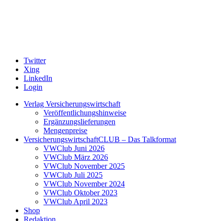
Twitter
Xing
LinkedIn
Login
Verlag Versicherungswirtschaft
Veröffentlichungshinweise
Ergänzungslieferungen
Mengenpreise
VersicherungswirtschaftCLUB – Das Talkformat
VWClub Juni 2026
VWClub März 2026
VWClub November 2025
VWClub Juli 2025
VWClub November 2024
VWClub Oktober 2023
VWClub April 2023
Shop
Redaktion