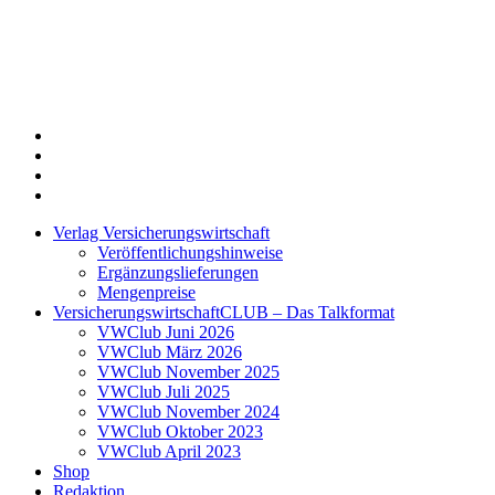
Twitter
Xing
LinkedIn
Login
Verlag Versicherungswirtschaft
Veröffentlichungshinweise
Ergänzungslieferungen
Mengenpreise
VersicherungswirtschaftCLUB – Das Talkformat
VWClub Juni 2026
VWClub März 2026
VWClub November 2025
VWClub Juli 2025
VWClub November 2024
VWClub Oktober 2023
VWClub April 2023
Shop
Redaktion