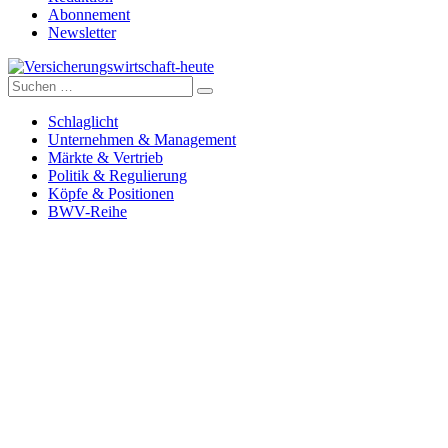
Abonnement
Newsletter
Suche
Versicherungswirtschaft-heute
nach:
Schlaglicht
Unternehmen & Management
Märkte & Vertrieb
Politik & Regulierung
Köpfe & Positionen
BWV-Reihe