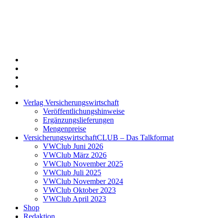
Twitter
Xing
LinkedIn
Login
Verlag Versicherungswirtschaft
Veröffentlichungshinweise
Ergänzungslieferungen
Mengenpreise
VersicherungswirtschaftCLUB – Das Talkformat
VWClub Juni 2026
VWClub März 2026
VWClub November 2025
VWClub Juli 2025
VWClub November 2024
VWClub Oktober 2023
VWClub April 2023
Shop
Redaktion