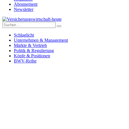
Abonnement
Newsletter
Suche
Versicherungswirtschaft-heute
nach:
Schlaglicht
Unternehmen & Management
Märkte & Vertrieb
Politik & Regulierung
Köpfe & Positionen
BWV-Reihe