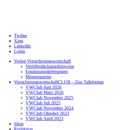
Twitter
Xing
LinkedIn
Login
Verlag Versicherungswirtschaft
Veröffentlichungshinweise
Ergänzungslieferungen
Mengenpreise
VersicherungswirtschaftCLUB – Das Talkformat
VWClub Juni 2026
VWClub März 2026
VWClub November 2025
VWClub Juli 2025
VWClub November 2024
VWClub Oktober 2023
VWClub April 2023
Shop
Redaktion