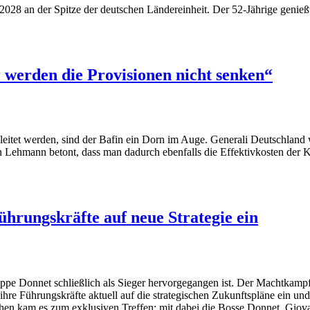
028 an der Spitze der deutschen Ländereinheit. Der 52-Jährige genießt
werden die Provisionen nicht senken“
eitet werden, sind der Bafin ein Dorn im Auge. Generali Deutschland wi
 Lehmann betont, dass man dadurch ebenfalls die Effektivkosten der Ku
hrungskräfte auf neue Strategie ein
ppe Donnet schließlich als Sieger hervorgegangen ist. Der Machtkampf
e Führungskräfte aktuell auf die strategischen Zukunftspläne ein un
n kam es zum exklusiven Treffen: mit dabei die Bosse Donnet, Giova