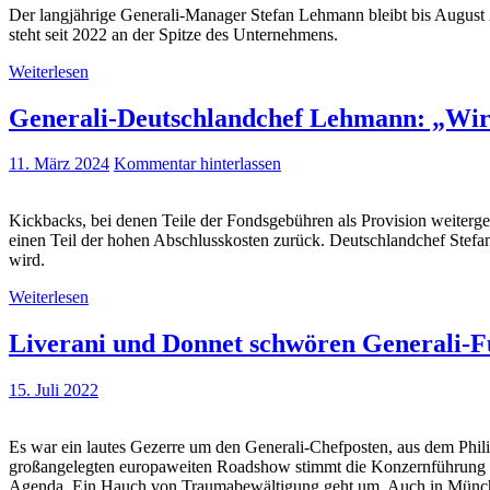
Der langjährige Generali-Manager Stefan Lehmann bleibt bis August 2
steht seit 2022 an der Spitze des Unternehmens.
Weiterlesen
Generali-Deutschlandchef Lehmann: „Wir 
11. März 2024
Kommentar hinterlassen
Kickbacks, bei denen Teile der Fondsgebühren als Provision weitergel
einen Teil der hohen Abschlusskosten zurück. Deutschlandchef Stefan
wird.
Weiterlesen
Liverani und Donnet schwören Generali-Fü
15. Juli 2022
Es war ein lautes Gezerre um den Generali-Chefposten, aus dem Phili
großangelegten europaweiten Roadshow stimmt die Konzernführung ihr
Agenda. Ein Hauch von Traumabewältigung geht um. Auch in Münche