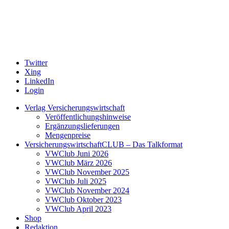
Twitter
Xing
LinkedIn
Login
Verlag Versicherungswirtschaft
Veröffentlichungshinweise
Ergänzungslieferungen
Mengenpreise
VersicherungswirtschaftCLUB – Das Talkformat
VWClub Juni 2026
VWClub März 2026
VWClub November 2025
VWClub Juli 2025
VWClub November 2024
VWClub Oktober 2023
VWClub April 2023
Shop
Redaktion