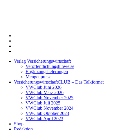
Twitter
Xing
LinkedIn
Login
Verlag Versicherungswirtschaft
Veröffentlichungshinweise
Ergänzungslieferungen
Mengenpreise
VersicherungswirtschaftCLUB – Das Talkformat
VWClub Juni 2026
VWClub März 2026
VWClub November 2025
VWClub Juli 2025
VWClub November 2024
VWClub Oktober 2023
VWClub April 2023
Shop
Redaktion