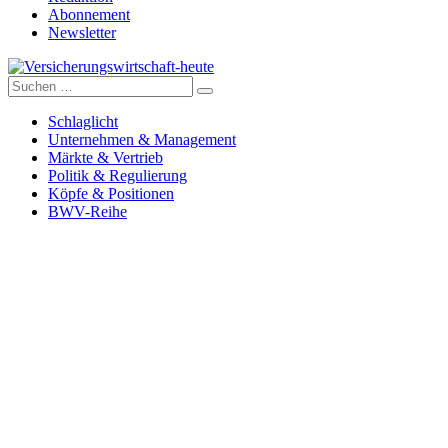
Abonnement
Newsletter
Suche
Versicherungswirtschaft-heute
nach:
Schlaglicht
Unternehmen & Management
Märkte & Vertrieb
Politik & Regulierung
Köpfe & Positionen
BWV-Reihe