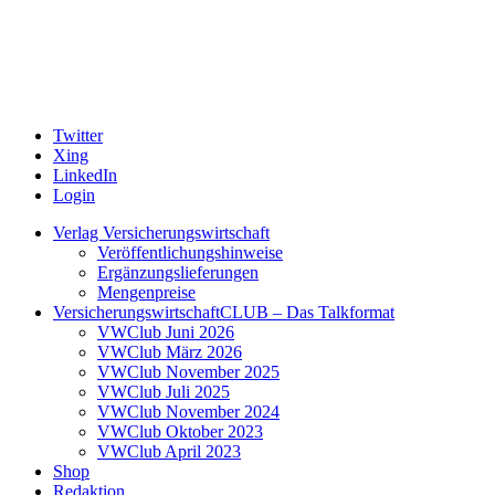
Twitter
Xing
LinkedIn
Login
Verlag Versicherungswirtschaft
Veröffentlichungshinweise
Ergänzungslieferungen
Mengenpreise
VersicherungswirtschaftCLUB – Das Talkformat
VWClub Juni 2026
VWClub März 2026
VWClub November 2025
VWClub Juli 2025
VWClub November 2024
VWClub Oktober 2023
VWClub April 2023
Shop
Redaktion