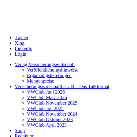
Twitter
Xing
LinkedIn
Login
Verlag Versicherungswirtschaft
Veröffentlichungshinweise
Ergänzungslieferungen
Mengenpreise
VersicherungswirtschaftCLUB – Das Talkformat
VWClub Juni 2026
VWClub März 2026
VWClub November 2025
VWClub Juli 2025
VWClub November 2024
VWClub Oktober 2023
VWClub April 2023
Shop
Redaktion