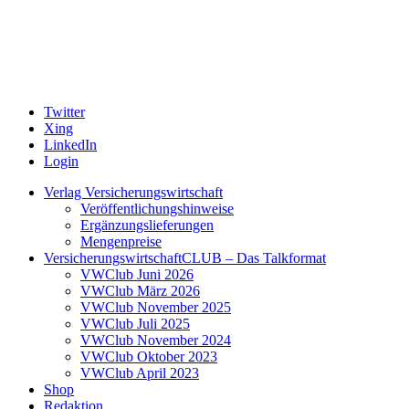
Twitter
Xing
LinkedIn
Login
Verlag Versicherungswirtschaft
Veröffentlichungshinweise
Ergänzungslieferungen
Mengenpreise
VersicherungswirtschaftCLUB – Das Talkformat
VWClub Juni 2026
VWClub März 2026
VWClub November 2025
VWClub Juli 2025
VWClub November 2024
VWClub Oktober 2023
VWClub April 2023
Shop
Redaktion