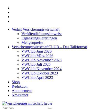
Twitter
Xing
LinkedIn
Login
Verlag Versicherungswirtschaft
Veröffentlichungshinweise
Ergänzungslieferungen
Mengenpreise
VersicherungswirtschaftCLUB – Das Talkformat
VWClub Juni 2026
VWClub März 2026
VWClub November 2025
VWClub Juli 2025
VWClub November 2024
VWClub Oktober 2023
VWClub April 2023
Shop
Redaktion
Abonnement
Newsletter
Suche