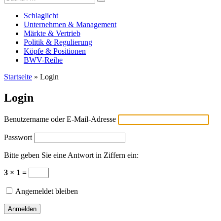
Versicherungswirtschaft-heute
nach:
Schlaglicht
Unternehmen & Management
Märkte & Vertrieb
Politik & Regulierung
Köpfe & Positionen
BWV-Reihe
Startseite
»
Login
Login
Benutzername oder E-Mail-Adresse
Passwort
Bitte geben Sie eine Antwort in Ziffern ein:
3 × 1 =
Angemeldet bleiben