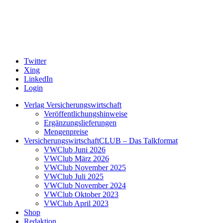
Twitter
Xing
LinkedIn
Login
Verlag Versicherungswirtschaft
Veröffentlichungshinweise
Ergänzungslieferungen
Mengenpreise
VersicherungswirtschaftCLUB – Das Talkformat
VWClub Juni 2026
VWClub März 2026
VWClub November 2025
VWClub Juli 2025
VWClub November 2024
VWClub Oktober 2023
VWClub April 2023
Shop
Redaktion