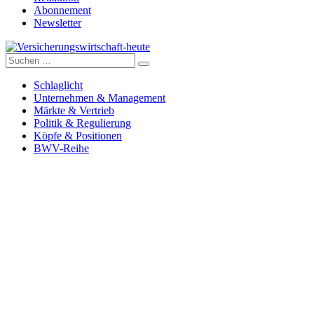
Abonnement
Newsletter
Suche
Versicherungswirtschaft-heute
nach:
Schlaglicht
Unternehmen & Management
Märkte & Vertrieb
Politik & Regulierung
Köpfe & Positionen
BWV-Reihe