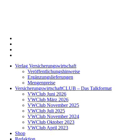
Twitter
Xing
LinkedIn
Login
Verlag Versicherungswirtschaft
Veröffentlichungshinweise
Ergänzungslieferungen
Mengenpreise
VersicherungswirtschaftCLUB – Das Talkformat
VWClub Juni 2026
VWClub März 2026
VWClub November 2025
VWClub Juli 2025
VWClub November 2024
VWClub Oktober 2023
VWClub April 2023
Shop
Redaktion