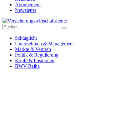
Abonnement
Newsletter
Suche
Versicherungswirtschaft-heute
nach:
Schlaglicht
Unternehmen & Management
Märkte & Vertrieb
Politik & Regulierung
Köpfe & Positionen
BWV-Reihe