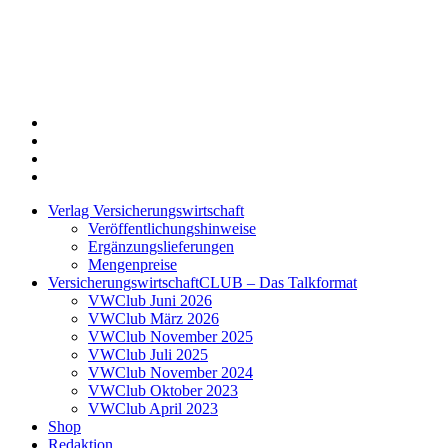
Twitter
Xing
LinkedIn
Login
Verlag Versicherungswirtschaft
Veröffentlichungshinweise
Ergänzungslieferungen
Mengenpreise
VersicherungswirtschaftCLUB – Das Talkformat
VWClub Juni 2026
VWClub März 2026
VWClub November 2025
VWClub Juli 2025
VWClub November 2024
VWClub Oktober 2023
VWClub April 2023
Shop
Redaktion