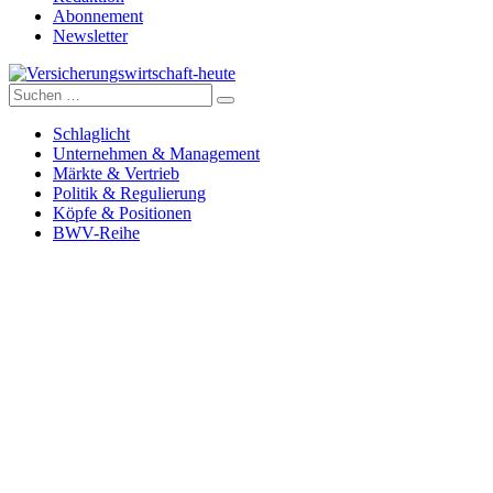
Abonnement
Newsletter
Suche
Versicherungswirtschaft-heute
nach:
Schlaglicht
Unternehmen & Management
Märkte & Vertrieb
Politik & Regulierung
Köpfe & Positionen
BWV-Reihe