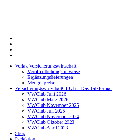
Twitter
Xing
LinkedIn
Login
Verlag Versicherungswirtschaft
Veröffentlichungshinweise
Ergänzungslieferungen
Mengenpreise
VersicherungswirtschaftCLUB – Das Talkformat
VWClub Juni 2026
VWClub März 2026
VWClub November 2025
VWClub Juli 2025
VWClub November 2024
VWClub Oktober 2023
VWClub April 2023
Shop
Redaktion