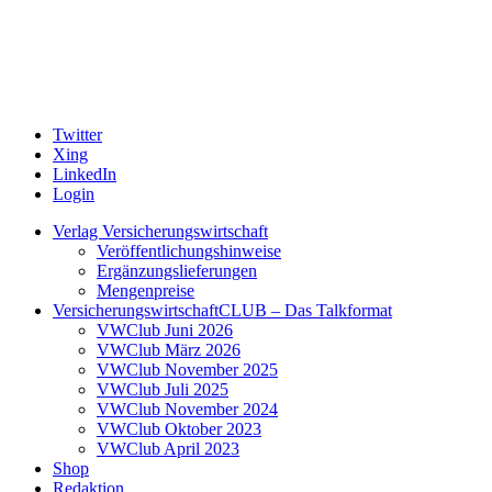
Twitter
Xing
LinkedIn
Login
Verlag Versicherungswirtschaft
Veröffentlichungshinweise
Ergänzungslieferungen
Mengenpreise
VersicherungswirtschaftCLUB – Das Talkformat
VWClub Juni 2026
VWClub März 2026
VWClub November 2025
VWClub Juli 2025
VWClub November 2024
VWClub Oktober 2023
VWClub April 2023
Shop
Redaktion