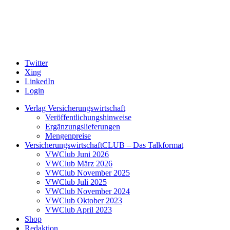
Twitter
Xing
LinkedIn
Login
Verlag Versicherungswirtschaft
Veröffentlichungshinweise
Ergänzungslieferungen
Mengenpreise
VersicherungswirtschaftCLUB – Das Talkformat
VWClub Juni 2026
VWClub März 2026
VWClub November 2025
VWClub Juli 2025
VWClub November 2024
VWClub Oktober 2023
VWClub April 2023
Shop
Redaktion