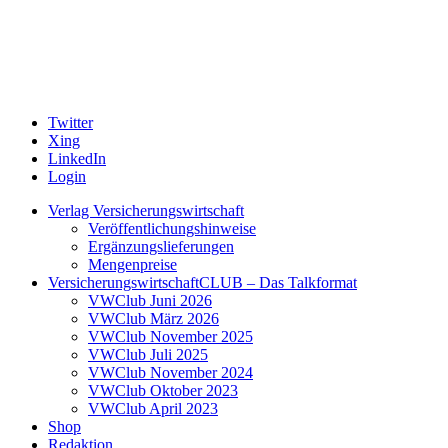
Twitter
Xing
LinkedIn
Login
Verlag Versicherungswirtschaft
Veröffentlichungshinweise
Ergänzungslieferungen
Mengenpreise
VersicherungswirtschaftCLUB – Das Talkformat
VWClub Juni 2026
VWClub März 2026
VWClub November 2025
VWClub Juli 2025
VWClub November 2024
VWClub Oktober 2023
VWClub April 2023
Shop
Redaktion