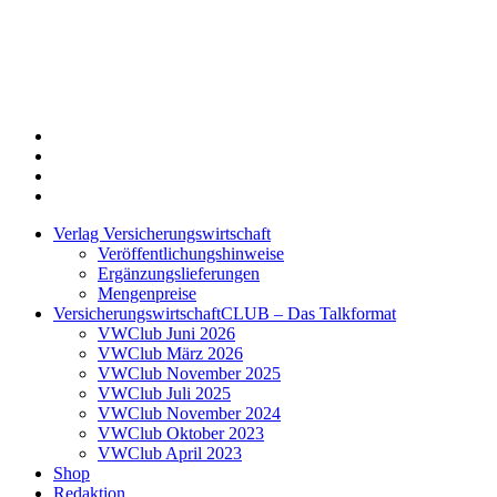
Twitter
Xing
LinkedIn
Login
Verlag Versicherungswirtschaft
Veröffentlichungshinweise
Ergänzungslieferungen
Mengenpreise
VersicherungswirtschaftCLUB – Das Talkformat
VWClub Juni 2026
VWClub März 2026
VWClub November 2025
VWClub Juli 2025
VWClub November 2024
VWClub Oktober 2023
VWClub April 2023
Shop
Redaktion