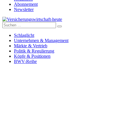
Abonnement
Newsletter
Suche
Versicherungswirtschaft-heute
nach:
Schlaglicht
Unternehmen & Management
Märkte & Vertrieb
Politik & Regulierung
Köpfe & Positionen
BWV-Reihe