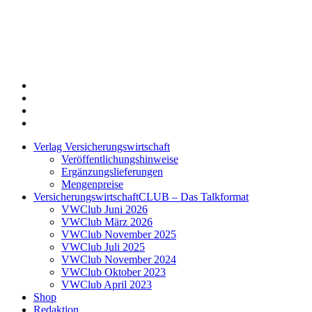
Twitter
Xing
LinkedIn
Login
Verlag Versicherungswirtschaft
Veröffentlichungshinweise
Ergänzungslieferungen
Mengenpreise
VersicherungswirtschaftCLUB – Das Talkformat
VWClub Juni 2026
VWClub März 2026
VWClub November 2025
VWClub Juli 2025
VWClub November 2024
VWClub Oktober 2023
VWClub April 2023
Shop
Redaktion