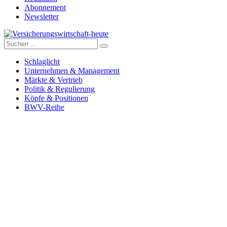
Abonnement
Newsletter
Suche
Versicherungswirtschaft-heute
nach:
Schlaglicht
Unternehmen & Management
Märkte & Vertrieb
Politik & Regulierung
Köpfe & Positionen
BWV-Reihe