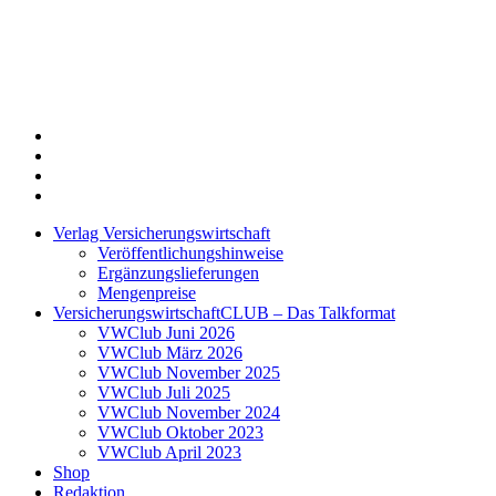
Twitter
Xing
LinkedIn
Login
Verlag Versicherungswirtschaft
Veröffentlichungshinweise
Ergänzungslieferungen
Mengenpreise
VersicherungswirtschaftCLUB – Das Talkformat
VWClub Juni 2026
VWClub März 2026
VWClub November 2025
VWClub Juli 2025
VWClub November 2024
VWClub Oktober 2023
VWClub April 2023
Shop
Redaktion