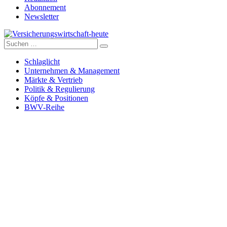
Abonnement
Newsletter
Suche
Versicherungswirtschaft-heute
nach:
Schlaglicht
Unternehmen & Management
Märkte & Vertrieb
Politik & Regulierung
Köpfe & Positionen
BWV-Reihe