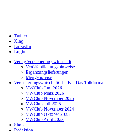
Twitter
Xing
LinkedIn
Login
Verlag Versicherungswirtschaft
Veröffentlichungshinweise
Ergänzungslieferungen
Mengenpreise
VersicherungswirtschaftCLUB – Das Talkformat
VWClub Juni 2026
VWClub März 2026
VWClub November 2025
VWClub Juli 2025
VWClub November 2024
VWClub Oktober 2023
VWClub April 2023
Shop
Redaktion