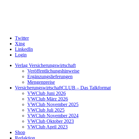
Twitter
Xing
LinkedIn
Login
Verlag Versicherungswirtschaft
Veröffentlichungshinweise
Ergänzungslieferungen
Mengenpreise
VersicherungswirtschaftCLUB – Das Talkformat
VWClub Juni 2026
VWClub März 2026
VWClub November 2025
VWClub Juli 2025
VWClub November 2024
VWClub Oktober 2023
VWClub April 2023
Shop
Redaktion