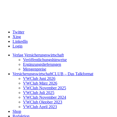
Twitter
Xing
LinkedIn
Login
Verlag Versicherungswirtschaft
Veröffentlichungshinweise
Ergänzungslieferungen
Mengenpreise
VersicherungswirtschaftCLUB – Das Talkformat
VWClub Juni 2026
VWClub März 2026
VWClub November 2025
VWClub Juli 2025
VWClub November 2024
VWClub Oktober 2023
VWClub April 2023
Shop
Redaktion