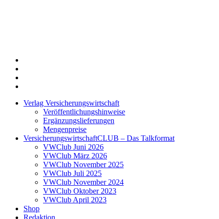
Twitter
Xing
LinkedIn
Login
Verlag Versicherungswirtschaft
Veröffentlichungshinweise
Ergänzungslieferungen
Mengenpreise
VersicherungswirtschaftCLUB – Das Talkformat
VWClub Juni 2026
VWClub März 2026
VWClub November 2025
VWClub Juli 2025
VWClub November 2024
VWClub Oktober 2023
VWClub April 2023
Shop
Redaktion