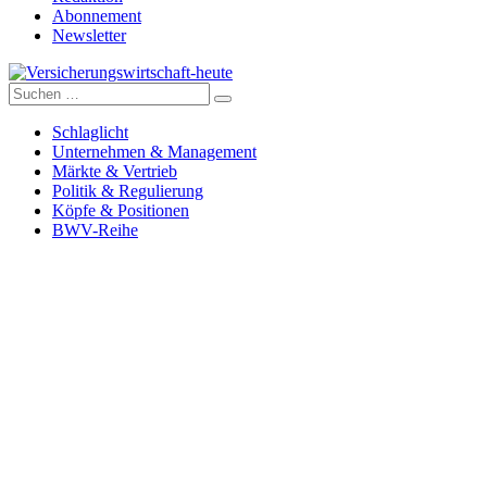
Abonnement
Newsletter
Suche
Versicherungswirtschaft-heute
nach:
Schlaglicht
Unternehmen & Management
Märkte & Vertrieb
Politik & Regulierung
Köpfe & Positionen
BWV-Reihe