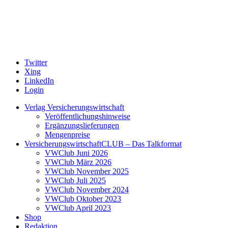
Twitter
Xing
LinkedIn
Login
Verlag Versicherungswirtschaft
Veröffentlichungshinweise
Ergänzungslieferungen
Mengenpreise
VersicherungswirtschaftCLUB – Das Talkformat
VWClub Juni 2026
VWClub März 2026
VWClub November 2025
VWClub Juli 2025
VWClub November 2024
VWClub Oktober 2023
VWClub April 2023
Shop
Redaktion