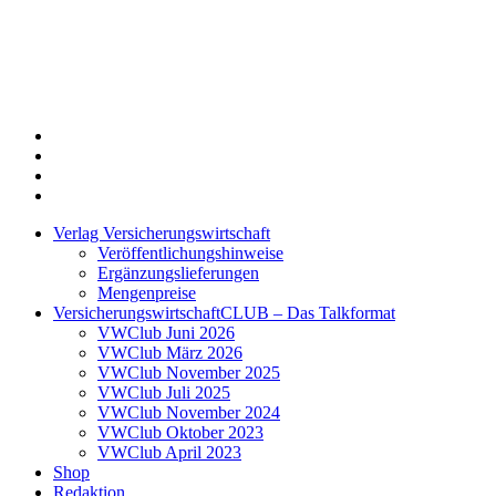
Twitter
Xing
LinkedIn
Login
Verlag Versicherungswirtschaft
Veröffentlichungshinweise
Ergänzungslieferungen
Mengenpreise
VersicherungswirtschaftCLUB – Das Talkformat
VWClub Juni 2026
VWClub März 2026
VWClub November 2025
VWClub Juli 2025
VWClub November 2024
VWClub Oktober 2023
VWClub April 2023
Shop
Redaktion