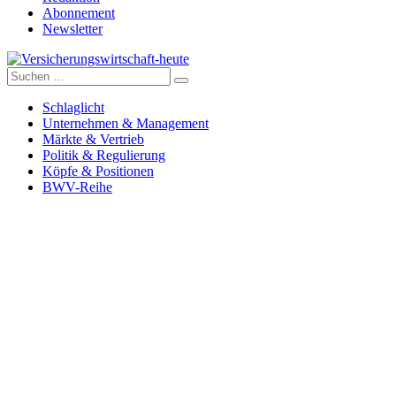
Abonnement
Newsletter
Suche
Versicherungswirtschaft-heute
nach:
Schlaglicht
Unternehmen & Management
Märkte & Vertrieb
Politik & Regulierung
Köpfe & Positionen
BWV-Reihe