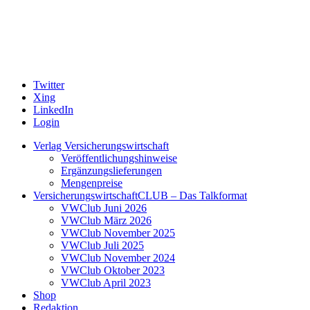
Twitter
Xing
LinkedIn
Login
Verlag Versicherungswirtschaft
Veröffentlichungshinweise
Ergänzungslieferungen
Mengenpreise
VersicherungswirtschaftCLUB – Das Talkformat
VWClub Juni 2026
VWClub März 2026
VWClub November 2025
VWClub Juli 2025
VWClub November 2024
VWClub Oktober 2023
VWClub April 2023
Shop
Redaktion