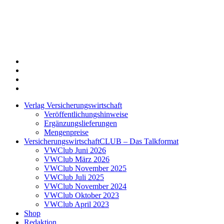
Twitter
Xing
LinkedIn
Login
Verlag Versicherungswirtschaft
Veröffentlichungshinweise
Ergänzungslieferungen
Mengenpreise
VersicherungswirtschaftCLUB – Das Talkformat
VWClub Juni 2026
VWClub März 2026
VWClub November 2025
VWClub Juli 2025
VWClub November 2024
VWClub Oktober 2023
VWClub April 2023
Shop
Redaktion