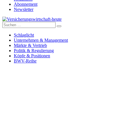
Abonnement
Newsletter
Suche
Versicherungswirtschaft-heute
nach:
Schlaglicht
Unternehmen & Management
Märkte & Vertrieb
Politik & Regulierung
Köpfe & Positionen
BWV-Reihe